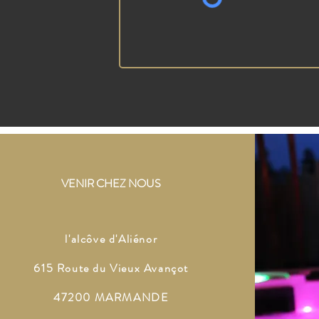
VENIR CHEZ NOUS
l'alcôve d'Aliénor
615 Route du Vieux Avançot
47200 MARMANDE