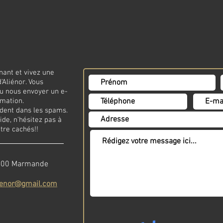
nant et vivez une
'Aliénor. Vous
u nous envoyer un e-
mation.
rdent dans les spams.
de, n'hésitez pas à
être cachés!!
7200 Marmande
lienor@gmail.com