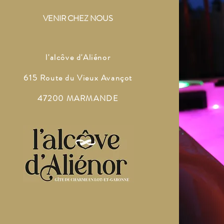
VENIR CHEZ NOUS
l'alcôve d'Aliénor
615 Route du Vieux Avançot
47200 MARMANDE