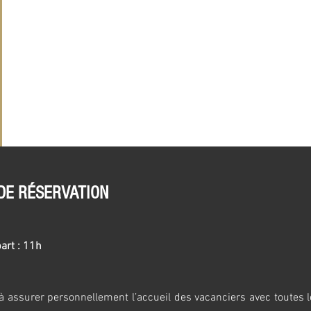
Accueil
La chambre
Les repas
Les alentours
Conta
DE RÉSERVATION
art : 11h
e à assurer personnellement l’accueil des vacanciers avec toutes l