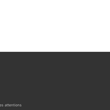
Se connecter
ct
Blog
RÉSERVER
es attentions