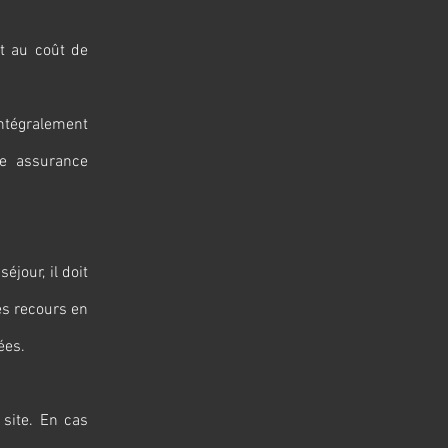
nt au coût de
intégralement
ne assurance
éjour, il doit
des recours en
ées.
 site. En cas