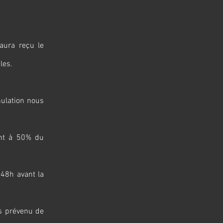
 aura reçu le
les.
nulation nous
vent à 50% du
à 48h avant la
as prévenu de